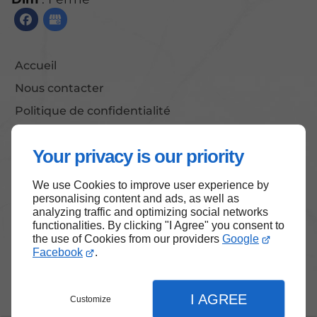
Accueil
Nous contacter
Politique de confidentialité
Plan du site
Your privacy is our priority
We use Cookies to improve user experience by
Haut de page
personalising content and ads, as well as
analyzing traffic and optimizing social networks
functionalities. By clicking "I Agree" you consent to
the use of Cookies from our providers
Google
Facebook
.
I AGREE
Customize