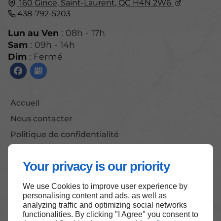
160 Gince,
Saint-Laurent, QC
H4N 2W6
438-792-5203
Lun au Ven
: 08h - 17h
Sam
: 09h - 14h
Dim
: Fermé
Accueil
Nous contacter
Politique de confidentialité
Plan du site
Your privacy is our priority
We use Cookies to improve user experience by
Haut de page
personalising content and ads, as well as
analyzing traffic and optimizing social networks
functionalities. By clicking "I Agree" you consent to